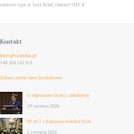
content-type is `text/html; charset=UTF-8`
Kontakt
biuro@szumilas.pl
+48 504 145 951
Zobacz pełne dane kontaktowe
O odporności dzieci i młodzieży
19 czerwca 2026
SP nr 7 z Knurowa zwiedza Sejm
2 czerwca 2026