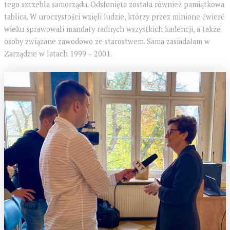
tego szczebla samorządu. Odsłonięta została również pamiątkowa
tablica. W uroczystości wzięli ludzie, którzy przez minione ćwierć
wieku sprawowali mandaty radnych wszystkich kadencji, a także
osoby związane zawodowo ze starostwem. Sama zasiadałam w
Zarządzie w latach 1999 – 2001.