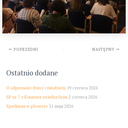
Post
POPRZEDNI
NASTĘPNY
navigation
Ostatnio dodane
O odporności dzieci i młodzieży
19 czerwca 2026
SP nr 7 z Knurowa zwiedza Sejm
2 czerwca 2026
Spotkania w plenerze
31 maja 2026