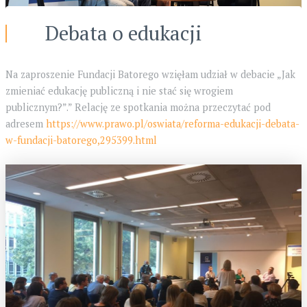
Debata o edukacji
Na zaproszenie Fundacji Batorego wzięłam udział w debacie „Jak
zmieniać edukację publiczną i nie stać się wrogiem
publicznym?”.” Relację ze spotkania można przeczytać pod
adresem
https://www.prawo.pl/oswiata/reforma-edukacji-debata-
w-fundacji-batorego,295399.html