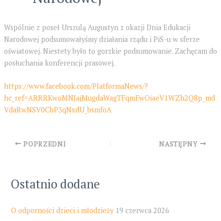
Wspólnie z poseł Urszulą Augustyn z okazji Dnia Edukacji
Narodowej podsumowałyśmy działania rządu i PiS-u w sferze
oświatowej. Niestety było to gorzkie podsumowanie. Zachęcam do
posłuchania konferencji prasowej.
https://www.facebook.com/PlatformaNews/?
hc_ref=ARRRKwoMNJajMugdaWagTFqmFwOiaeV1WZh2Q8p_md
VdaRwNSV0CbP3qNxdU_bsmfoA
Post
POPRZEDNI
NASTĘPNY
navigation
Ostatnio dodane
O odporności dzieci i młodzieży
19 czerwca 2026