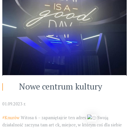
Nowe centrum kultury
01.09.2023 r.
#Knurów
Witosa 6 – zapamiętajcie ten adres
Swoją
działalność zaczyna tam art ck, miejsce, w którym coś dla siebie