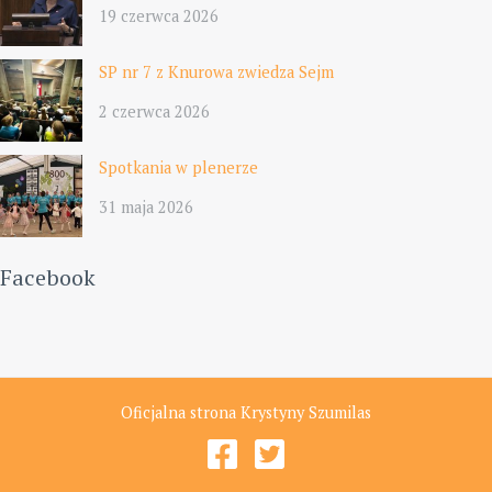
19 czerwca 2026
SP nr 7 z Knurowa zwiedza Sejm
2 czerwca 2026
Spotkania w plenerze
31 maja 2026
Facebook
Oficjalna strona Krystyny Szumilas