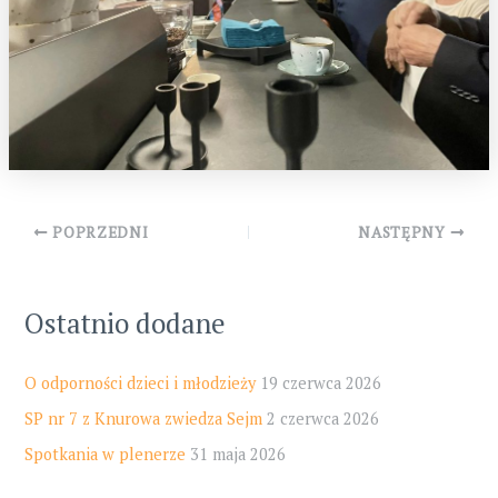
Post
POPRZEDNI
NASTĘPNY
navigation
Ostatnio dodane
O odporności dzieci i młodzieży
19 czerwca 2026
SP nr 7 z Knurowa zwiedza Sejm
2 czerwca 2026
Spotkania w plenerze
31 maja 2026