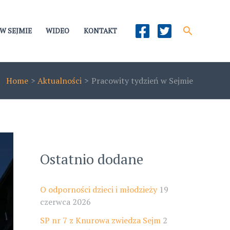
Szukaj
W SEJMIE
WIDEO
KONTAKT
Home
Aktualności
Pracowity tydzień w Sejmie
Ostatnio dodane
O odporności dzieci i młodzieży
19
czerwca 2026
SP nr 7 z Knurowa zwiedza Sejm
2