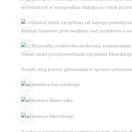
uczestniczyć w europejskim dialogu na temat przysz
Ostatni dzień zaczęliśmy od tajnego posiedzeni
Komisji Finansów pracowaliśmy nad projektem o ws
Na prośbę studentów medycyny, rozmawiałam 
temat zasad przeprowadzania egzaminu lekarskiego
Przede mną jeszcze głosowania w sprawie uchyleni
Jarosława Kaczyńskiego
Mariusza Błaszczaka
Dariusza Mateckiego
Z pełnym przekonaniem zagłosuje za tym, aby nie ch