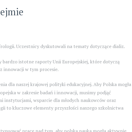
Sejmie
logii. Uczestnicy dyskutowali na tematy dotyczące dializ.
 bardzo istotne raporty Unii Europejskiej, które dotyczą
az innowacji w tym procesie.
nia dla naszej krajowej polityki edukacyjnej. Aby Polska mogła
opejska w zakresie badań i innowacji, musimy podjąć
i instytucjami, wsparcie
dla młodych naukowców oraz
gii to kluczowe elementy przyszłości naszego szkolnictwa
ntynuować prace nad tym, aby polska nauka mogła aktywnie