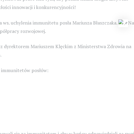
łości innowacji i konkurencyjności!
a ws. uchylenia immunitetu posła Mariusza Błaszczaka.
Na
półpracy rozwojowej.
z dyrektorem Mariuszem Klęckim z Ministerstwa Zdrowia na
.
a immunitetów posłów:
owali się za immunitetem i aby w końcu odpowiedzieli za swo