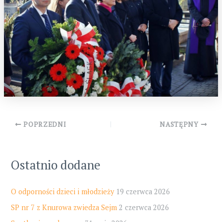
Post
POPRZEDNI
NASTĘPNY
navigation
Ostatnio dodane
O odporności dzieci i młodzieży
19 czerwca 2026
SP nr 7 z Knurowa zwiedza Sejm
2 czerwca 2026