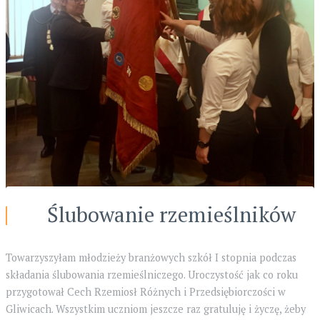
Ślubowanie rzemieślników
Towarzyszyłam młodzieży branżowych szkół I stopnia podczas
składania ślubowania rzemieślniczego. Uroczystość jak co roku
przygotował Cech Rzemiosł Różnych i Przedsiębiorczości w
Gliwicach. Wszystkim uczniom jeszcze raz gratuluję i życzę, żeby