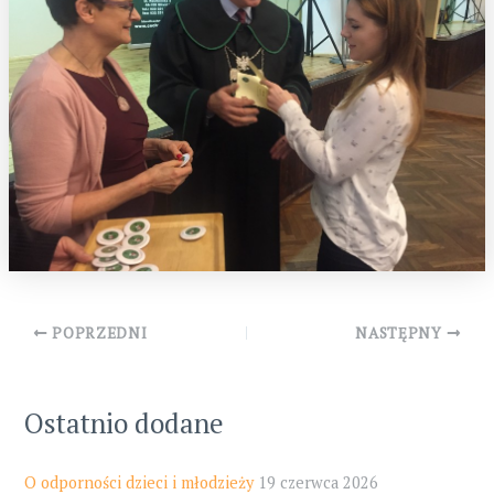
Post
POPRZEDNI
NASTĘPNY
navigation
Ostatnio dodane
O odporności dzieci i młodzieży
19 czerwca 2026