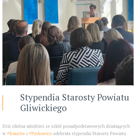
Stypendia Starosty Powiatu
Gliwickiego
Dziś zdolna młodzież ze szkół ponadpodstawowych działających
w
#Knurów
i
#Pyskowice
odebrała stypendia Starosty Powiatu