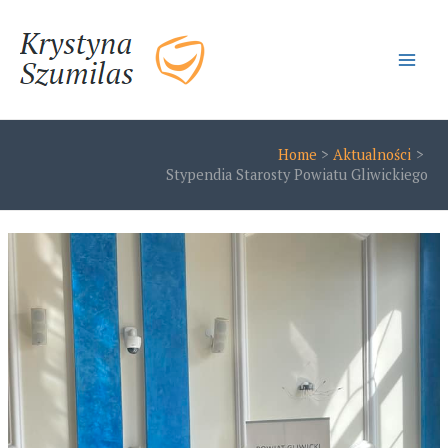
Skip
to
content
Main
Men
Home
Aktualności
Stypendia Starosty Powiatu Gliwickiego