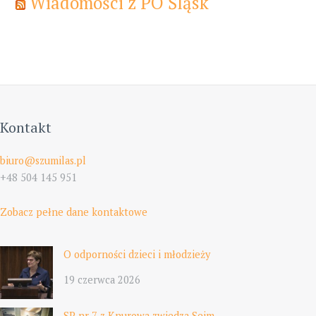
Wiadomości z PO Śląsk
Kontakt
biuro@szumilas.pl
+48 504 145 951
Zobacz pełne dane kontaktowe
O odporności dzieci i młodzieży
19 czerwca 2026
SP nr 7 z Knurowa zwiedza Sejm