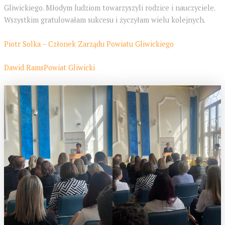
Gliwickiego. Młodym ludziom towarzyszyli rodzice i nauczyciele.
Wszystkim gratulowałam sukcesu i życzyłam wielu kolejnych.
Piotr Solka – Członek Zarządu Powiatu Gliwickiego
Dawid Rams
Powiat Gliwicki