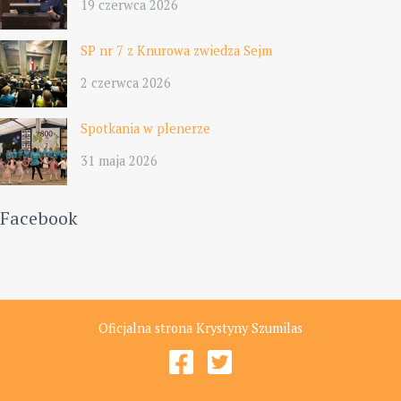
19 czerwca 2026
SP nr 7 z Knurowa zwiedza Sejm
2 czerwca 2026
Spotkania w plenerze
31 maja 2026
Facebook
Oficjalna strona Krystyny Szumilas