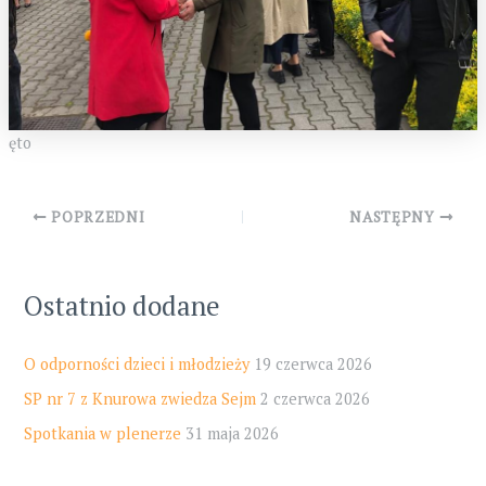
ęto
Post
POPRZEDNI
NASTĘPNY
navigation
Ostatnio dodane
O odporności dzieci i młodzieży
19 czerwca 2026
SP nr 7 z Knurowa zwiedza Sejm
2 czerwca 2026
Spotkania w plenerze
31 maja 2026