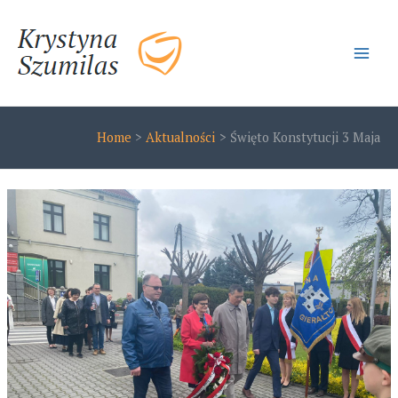
Skip
to
content
Main
Men
Home
Aktualności
Święto Konstytucji 3 Maja