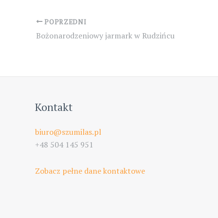
Post
POPRZEDNI
navigation
Bożonarodzeniowy jarmark w Rudzińcu
Kontakt
biuro@szumilas.pl
+48 504 145 951
Zobacz pełne dane kontaktowe