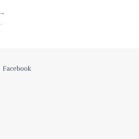
Y
obywatelskim projektem ustawy o dofinansowaniu in vitro
Facebook