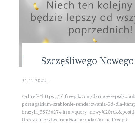
Szczęśliwego Nowego
31.12.2022 r.
<a href=”https://pl.freepik.com/darmowe-psd/op
portugalskim-szablonie-renderowania-3d-dla-kam
brazylii_35756274.htm#query=nowy%20rok&posi
Obraz autorstwa ranilson-arruda</a> na Freepik