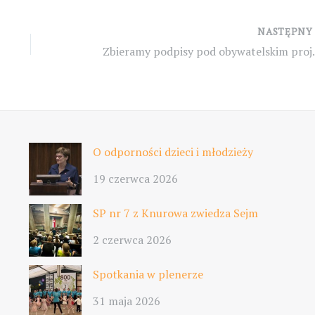
NASTĘPN
Zbieramy podpisy pod 
O odporności dzieci i młodzieży
19 czerwca 2026
SP nr 7 z Knurowa zwiedza Sejm
2 czerwca 2026
Spotkania w plenerze
31 maja 2026