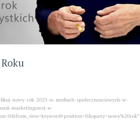
 Roku
ublikuj-nowy-rok-2023-w-mediach-spolecznosciowych-w-
panii-marketingowej-w-
tion=0&from_view=keyword#position=0&query=nowy%20rok”