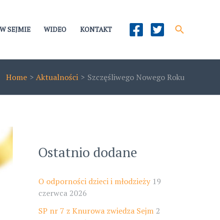
Szukaj
W SEJMIE
WIDEO
KONTAKT
Home
Aktualności
Szczęśliwego Nowego Roku
Ostatnio dodane
O odporności dzieci i młodzieży
19
czerwca 2026
SP nr 7 z Knurowa zwiedza Sejm
2