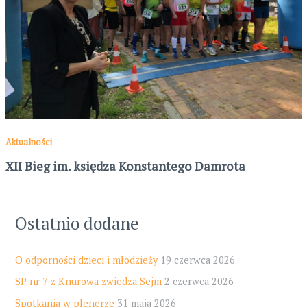
Aktualności
XII Bieg im. księdza Konstantego Damrota
Ostatnio dodane
O odporności dzieci i młodzieży
19 czerwca 2026
SP nr 7 z Knurowa zwiedza Sejm
2 czerwca 2026
Spotkania w plenerze
31 maja 2026