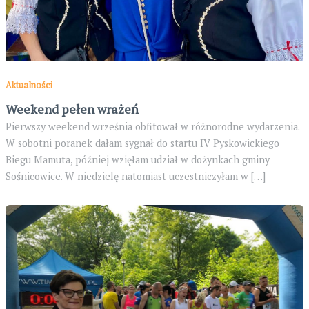
Aktualności
Weekend pełen wrażeń
Pierwszy weekend września obfitował w różnorodne wydarzenia.
W sobotni poranek dałam sygnał do startu IV Pyskowickiego
Biegu Mamuta, później wzięłam udział w dożynkach gminy
Sośnicowice. W niedzielę natomiast uczestniczyłam w […]