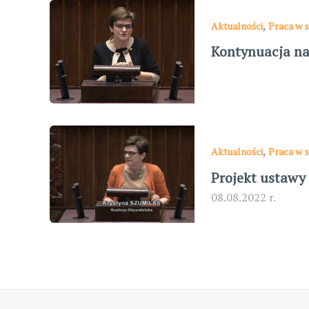
,
Aktualności
Praca w s
Kontynuacja na
,
Aktualności
Praca w s
Projekt ustawy
08.08.2022 r.