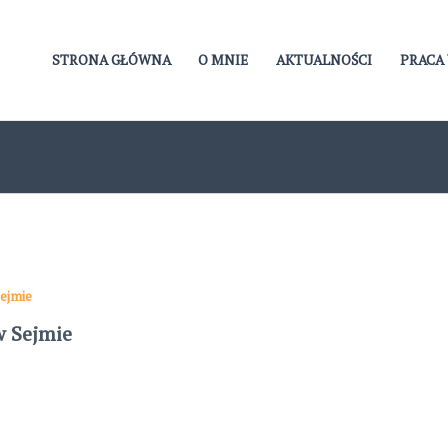
STRONA GŁÓWNA
O MNIE
AKTUALNOŚCI
PRACA 
ejmie
w Sejmie