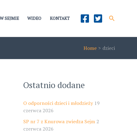
Szukaj
W SEJMIE
WIDEO
KONTAKT
Home
dzieci
Ostatnio dodane
O odporności dzieci i młodzieży
19
czerwca 2026
SP nr 7 z Knurowa zwiedza Sejm
2
czerwca 2026