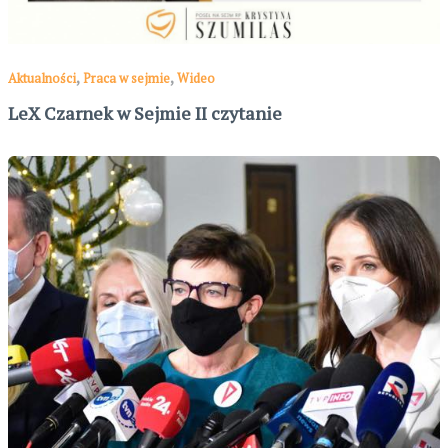
,
,
Aktualności
Praca w sejmie
Wideo
LeX Czarnek w Sejmie II czytanie