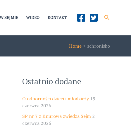
Szukaj
W SEJMIE
WIDEO
KONTAKT
Home
schronisko
Ostatnio dodane
O odporności dzieci i młodzieży
19
czerwca 2026
SP nr 7 z Knurowa zwiedza Sejm
2
czerwca 2026