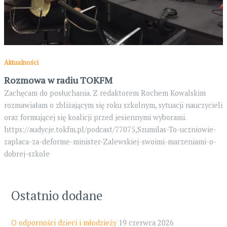
Aktualności
Rozmowa w radiu TOKFM
Zachęcam do posłuchania. Z redaktorem Rochem Kowalskim
rozmawiałam o zbliżającym się roku szkolnym, sytuacji nauczycieli
oraz formującej się koalicji przed jesiennymi wyborami.
https://audycje.tokfm.pl/podcast/77075,Szumilas-To-uczniowie-
zaplaca-za-deforme-minister-Zalewskiej-swoimi-marzeniami-o-
dobrej-szkole
Ostatnio dodane
O odporności dzieci i młodzieży
19 czerwca 2026