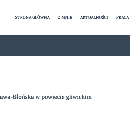
STRONA GŁÓWNA
O MNIE
AKTUALNOŚCI
PRACA 
awa-Błońska w powiecie gliwickim