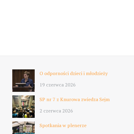
O odporności dzieci i młodzieży
19 czerwca 2026
SP nr 7 z Knurowa zwiedza Sejm
2 czerwca 2026
Spotkania w plenerze