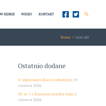
Szukaj
W SEJMIE
WIDEO
KONTAKT
Home
wiatraki
Ostatnio dodane
O odporności dzieci i młodzieży
19
czerwca 2026
SP nr 7 z Knurowa zwiedza Sejm
2
czerwca 2026