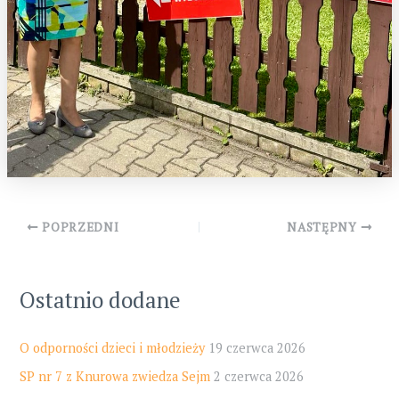
Post
POPRZEDNI
NASTĘPNY
navigation
Ostatnio dodane
O odporności dzieci i młodzieży
19 czerwca 2026
SP nr 7 z Knurowa zwiedza Sejm
2 czerwca 2026