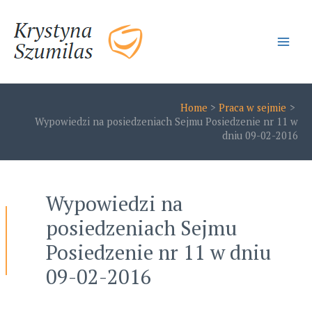
Skip
to
content
Main
Men
Home
Praca w sejmie
Wypowiedzi na posiedzeniach Sejmu Posiedzenie nr 11 w
dniu 09-02-2016
Wypowiedzi na
posiedzeniach Sejmu
Posiedzenie nr 11 w dniu
09-02-2016