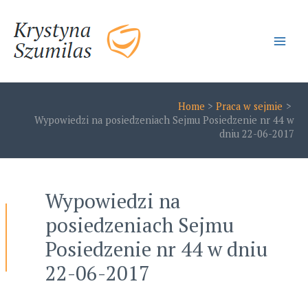
Skip
to
content
Main
Men
Home
Praca w sejmie
Wypowiedzi na posiedzeniach Sejmu Posiedzenie nr 44 w
dniu 22-06-2017
Wypowiedzi na
posiedzeniach Sejmu
Posiedzenie nr 44 w dniu
22-06-2017