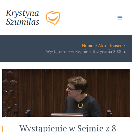
Skip
to
content
Main
Men
Home
Aktualności
Wystąpienie w Sejmie z 8 stycznia 2020 r.
Wystąpienie w Sejmie z 8