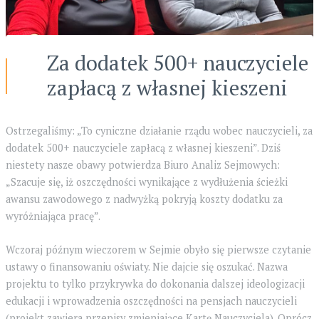
Za dodatek 500+ nauczyciele
zapłacą z własnej kieszeni
Ostrzegaliśmy: „To cyniczne działanie rządu wobec nauczycieli, za
dodatek 500+ nauczyciele zapłacą z własnej kieszeni”. Dziś
niestety nasze obawy potwierdza Biuro Analiz Sejmowych:
„Szacuje się, iż oszczędności wynikające z wydłużenia ścieżki
awansu zawodowego z nadwyżką pokryją koszty dodatku za
wyróżniająca pracę”.
Wczoraj późnym wieczorem w Sejmie obyło się pierwsze czytanie
ustawy o finansowaniu oświaty. Nie dajcie się oszukać. Nazwa
projektu to tylko przykrywka do dokon
ania dalszej ideologizacji
edukacji i wprowadzenia oszczędności na pensjach nauczycieli
(projekt zawiera przepisy zmieniające Kartę Nauczyciela). Oprócz