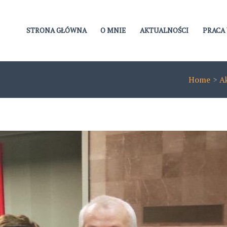
STRONA GŁÓWNA
O MNIE
AKTUALNOŚCI
PRACA 
Home
A