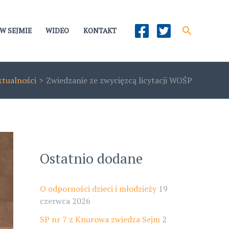
Szukaj
W SEJMIE
WIDEO
KONTAKT
ktualności
Zwiedzanie ze zwycięzcą licytacji WOŚP
Ostatnio dodane
O odporności dzieci i młodzieży
19
czerwca 2026
SP nr 7 z Knurowa zwiedza Sejm
2