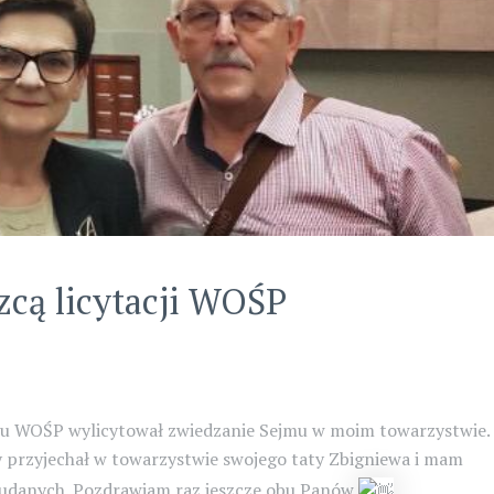
zcą licytacji WOŚP
ału WOŚP wylicytował zwiedzanie Sejmu w moim towarzystwie. 
 przyjechał w towarzystwie swojego taty Zbigniewa i mam
zo udanych. Pozdrawiam raz jeszcze obu Panów