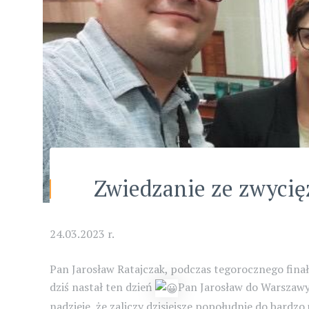
Zwiedzanie ze zwycię
24.03.2023 r.
Pan Jarosław Ratajczak, podczas tegorocznego fin
dziś nastał ten dzień
Pan Jarosław do Warszawy
nadzieje, że zaliczy dzisiejsze popołudnie do bard