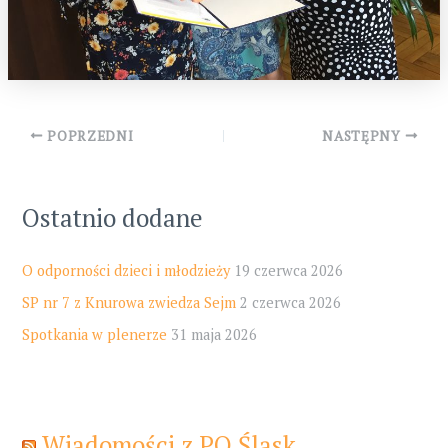
Post
POPRZEDNI
NASTĘPNY
navigation
Ostatnio dodane
O odporności dzieci i młodzieży
19 czerwca 2026
SP nr 7 z Knurowa zwiedza Sejm
2 czerwca 2026
Spotkania w plenerze
31 maja 2026
Wiadomości z PO Śląsk