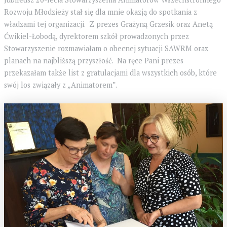
Rozwoju Młodzieży stał się dla mnie okazją do spotkania z
władzami tej organizacji. Z prezes Grażyną Grzesik oraz Anetą
Ćwikiel-Łobodą, dyrektorem szkół prowadzonych przez
Stowarzyszenie rozmawiałam o obecnej sytuacji SAWRM oraz
planach na najbliższą przyszłość. Na ręce Pani prezes
przekazałam także list z gratulacjami dla wszystkich osób, które
swój los związały z „Animatorem”.