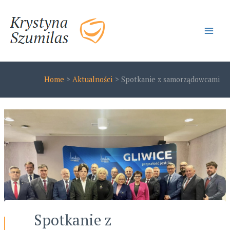
Skip
to
content
Main
Men
Home
Aktualności
Spotkanie z samorządowcami
Spotkanie z