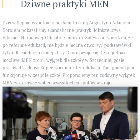
Dziwne praktyki MEN
Dziś w Sejmie wspólnie z posłami Urszulą Augustyn i Adamem
Korolem pokazaliśmy skandaliczne praktyki Ministerstwa
Edukacji Narodowej. Oficjalnie minister Zalewska twierdziła, że
po reformie edukacji, nie będzie można otworzyć podstawówki
tylko dla siódmej i ósmej klasy. Dziś okazuje się, że to jednak
możliwe. MEN zrobił wyjątek dla szkoły w Szczecinie, gdzie
pracował Tadeusz Kopeć, wiceminister edukacji. Tam gimnazjum
funkcjonuje w zespole szkół. Proponujemy ten cudowny wyjątek
MEN zastosować wobec wszystkich zespołów w kraju.