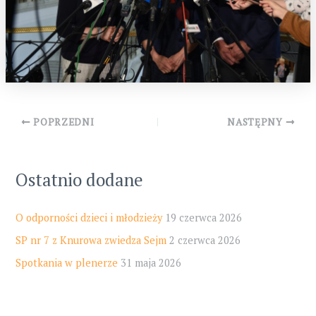
Post
POPRZEDNI
NASTĘPNY
navigation
Ostatnio dodane
O odporności dzieci i młodzieży
19 czerwca 2026
SP nr 7 z Knurowa zwiedza Sejm
2 czerwca 2026
Spotkania w plenerze
31 maja 2026