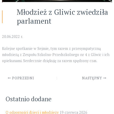
Młodzież z Gliwic zwiedziła
parlament
20.06.2022 r.
Kolejne spotkanie w Sejmie, tym razem z przesympatyczną
młodzieżą z Zespołu Szkolno-Przedszkolnego nr 4 z Gliwic i ich
opiekunami. Serdecznie dziękuję za razem spędzony czas.
Post
POPRZEDNI
NASTĘPNY
navigation
Ostatnio dodane
O odporności dzieci i młodzieży
19 czerwca 2026