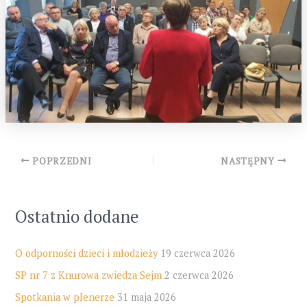
Post
POPRZEDNI
NASTĘPNY
navigation
Ostatnio dodane
O odporności dzieci i młodzieży
19 czerwca 2026
SP nr 7 z Knurowa zwiedza Sejm
2 czerwca 2026
Spotkania w plenerze
31 maja 2026