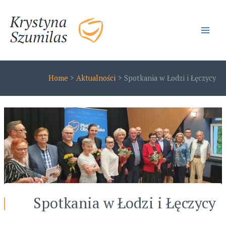
Skip
to
content
Main
Men
Home
Aktualności
Spotkania w Łodzi i Łęczycy
Spotkania w Łodzi i Łęczycy