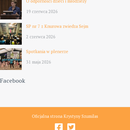
O odporności dzieci i młodzieży
19 czerwca 2026
SP nr 7 z Knurowa zwiedza Sejm
2 czerwca 2026
Spotkania w plenerze
31 maja 2026
Facebook
Oficjalna strona Krystyny Szumilas