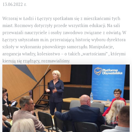
13.06.2022 r.
Wczoraj w Łodzi i Łęczycy spotkałam się z mieszkańcami tych
miast. Rozmowy dotyczyły przede wszystkim edukacji. Na sali
przeważali nauczyciele i osoby zawodowo związane z oświatą. W
Łęczycy usłyszałam m.in. przerażającą historię wyboru dyrektora
szkoły w wykonaniu pisowskiego samorządu. Manipulacje,
arogancja władzy, kolesiostwo – o takich „wartościami” , którymi
kierują się rządzący, rozmawialiśmy.