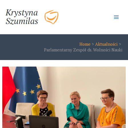
Skip
to
content
Main
Men
Home
Aktualności
Parlamentarny Zespół ds. Wolności Nauki