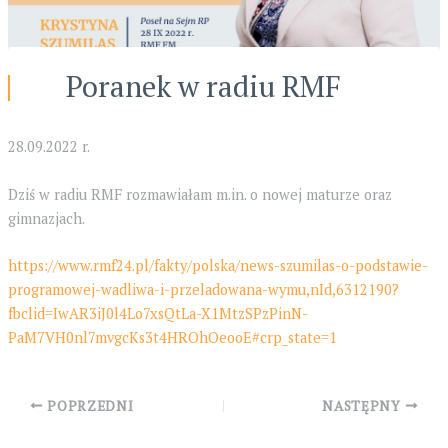
Poranek w radiu RMF
28.09.2022 r.
Dziś w radiu RMF rozmawiałam m.in. o nowej maturze oraz
gimnazjach.
https://www.rmf24.pl/fakty/polska/news-szumilas-o-podstawie-
programowej-wadliwa-i-przeladowana-wymu,nId,6312190?
fbclid=IwAR3iJ0l4Lo7xsQtLa-X1MtzSPzPinN-
PaM7VH0nl7mvgcKs3t4HROhOeooE#crp_state=1
Post
POPRZEDNI
NASTĘPNY
navigation