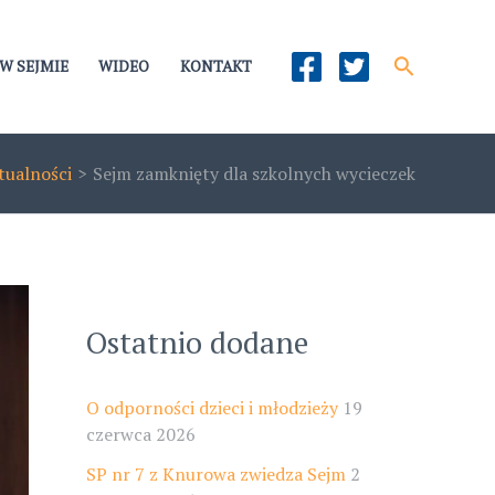
Szukaj
W SEJMIE
WIDEO
KONTAKT
tualności
Sejm zamknięty dla szkolnych wycieczek
Ostatnio dodane
O odporności dzieci i młodzieży
19
czerwca 2026
SP nr 7 z Knurowa zwiedza Sejm
2