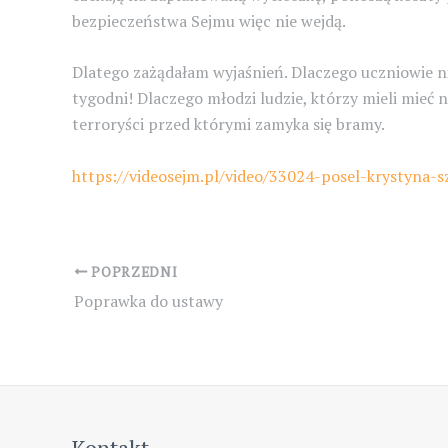
bezpieczeństwa Sejmu więc nie wejdą.
Dlatego zażądałam wyjaśnień. Dlaczego uczniowie ni
tygod
ni! Dlaczego młodzi ludzie, którzy mieli mieć
terroryści przed którymi zamyka się bramy.
https://videosejm.pl/video/33024-posel-krystyna-
Post
POPRZEDNI
navigation
Poprawka do ustawy
Kontakt