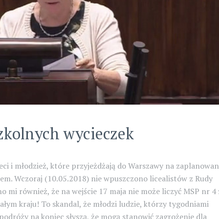
zkolnych wycieczek
eci i młodzież, które przyjeżdżają do Warszawy na zaplanowa
em. Wczoraj (10.05.2018) nie wpuszczono licealistów z Rudy
no mi również, że na wejście 17 maja nie może liczyć MSP nr 4 
łym kraju! To skandal, że młodzi ludzie, którzy tygodniami
podróży na koniec słyszą, że mogą stanowić zagrożenie dla