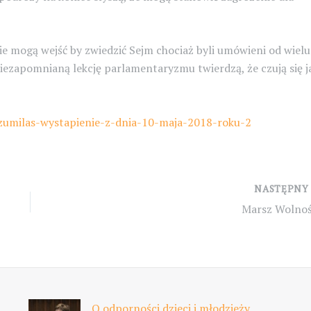
e mogą wejść by zwiedzić Sejm chociaż byli umówieni od wielu
 niezapomnianą lekcję parlamentaryzmu twierdzą, że czują się j
szumilas-wystapienie-z-dnia-10-maja-2018-roku-2
NASTĘPN
Marsz Wolnoś
O odporności dzieci i młodzieży