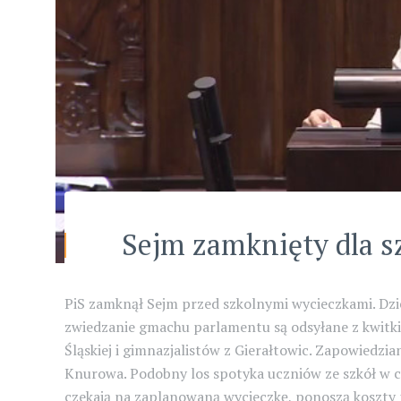
Sejm zamknięty dla s
PiS zamknął Sejm przed szkolnymi wycieczkami. Dzi
zwiedzanie gmachu parlamentu są odsyłane z kwitki
Śląskiej i gimnazjalistów z Gierałtowic. Zapowiedzia
Knurowa. Podobny los spotyka uczniów ze szkół w ca
czekają na zaplanowaną wycieczkę, ponoszą koszty 