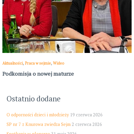
,
,
Aktualności
Praca w sejmie
Wideo
Podkomisja o nowej maturze
Ostatnio dodane
O odporności dzieci i młodzieży
19 czerwca 2026
SP nr 7 z Knurowa zwiedza Sejm
2 czerwca 2026
Spotkania w plenerze
31 maja 2026