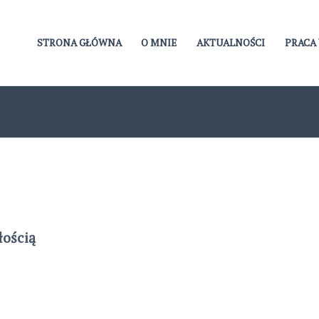
STRONA GŁÓWNA
O MNIE
AKTUALNOŚCI
PRACA 
łością