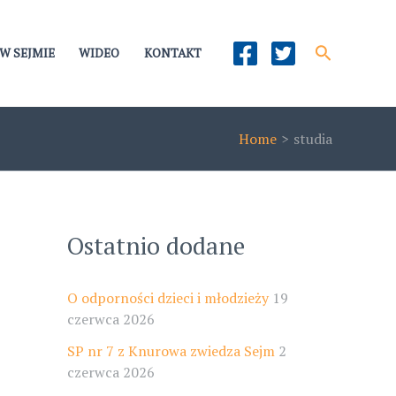
Szukaj
W SEJMIE
WIDEO
KONTAKT
Home
studia
Ostatnio dodane
O odporności dzieci i młodzieży
19
czerwca 2026
SP nr 7 z Knurowa zwiedza Sejm
2
czerwca 2026