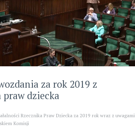
wozdania za rok 2019 z
a praw dziecka
iałalności Rzecznika Praw Dziecka za 2019 rok wraz z uwagami
skiem Komisji