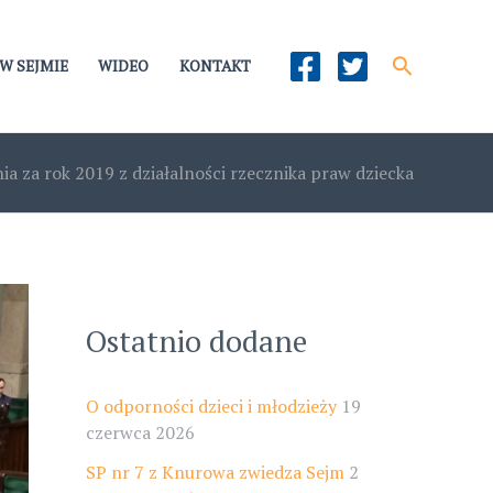
Szukaj
W SEJMIE
WIDEO
KONTAKT
a za rok 2019 z działalności rzecznika praw dziecka
Ostatnio dodane
O odporności dzieci i młodzieży
19
czerwca 2026
SP nr 7 z Knurowa zwiedza Sejm
2