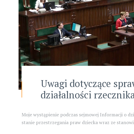
Uwagi dotyczące spra
działalności rzecznik
Moje wystąpienie podczas sejmowej Informacji o dz
stanie przestrzegania praw dziecka wraz ze stanowi