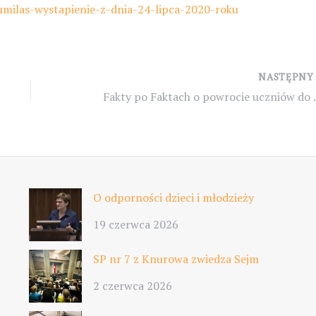
zumilas-wystapienie-z-dnia-24-lipca-2020-roku
NASTĘPN
Fakty po Fak
O odporności dzieci i młodzieży
19 czerwca 2026
SP nr 7 z Knurowa zwiedza Sejm
2 czerwca 2026