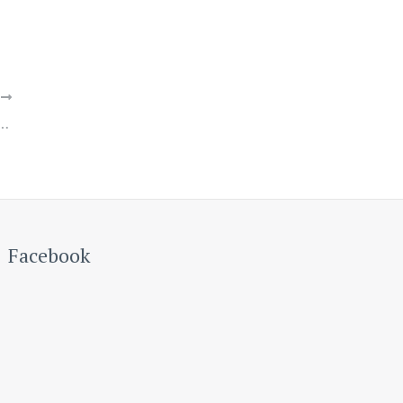
Y
tach o powrocie uczniów do szkół
Facebook