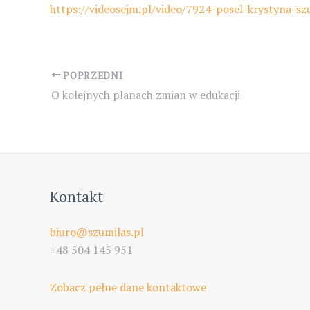
https://videosejm.pl/video/7924-posel-krystyna-s
Post
POPRZEDNI
navigation
O kolejnych planach zmian w edukacji
Kontakt
biuro@szumilas.pl
+48 504 145 951
Zobacz pełne dane kontaktowe