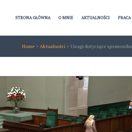
STRONA GŁÓWNA
O MNIE
AKTUALNOŚCI
PRACA 
Home
Aktualności
Uwagi dotyczące sprawozdani