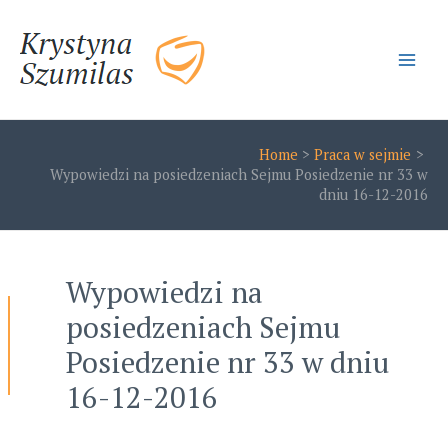
Skip
to
content
Main
Men
Home
Praca w sejmie
Wypowiedzi na posiedzeniach Sejmu Posiedzenie nr 33 w
dniu 16-12-2016
Wypowiedzi na
posiedzeniach Sejmu
Posiedzenie nr 33 w dniu
16-12-2016