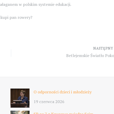
bałaganem w polskim systemie edukacji.
 kupi pan rowery?
NASTĘPN
Betlejemskie Światło Poko
O odporności dzieci i młodzieży
19 czerwca 2026