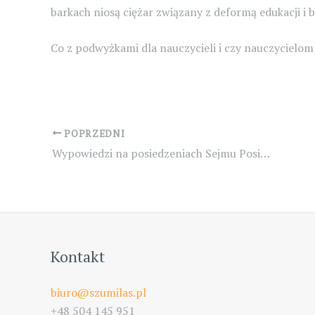
barkach niosą ciężar związany z deformą edukacji i 
Co z podwyżkami dla nauczycieli i czy nauczycielom
Post
POPRZEDNI
navigation
Wypowiedzi na posiedzeniach Sejmu Posiedzenie nr 50 w dniu 25-10-2017
Kontakt
biuro@szumilas.pl
+48 504 145 951