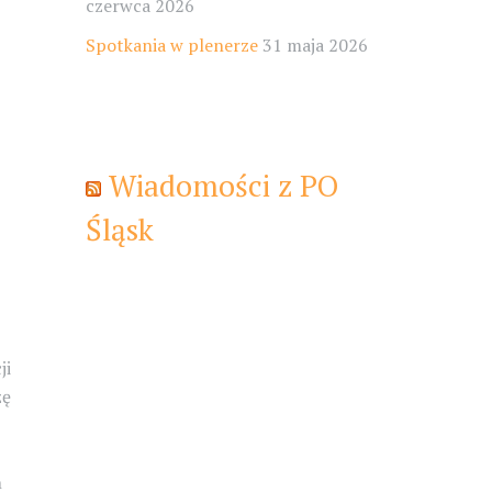
czerwca 2026
Spotkania w plenerze
31 maja 2026
Wiadomości z PO
Śląsk
ji
zę
h