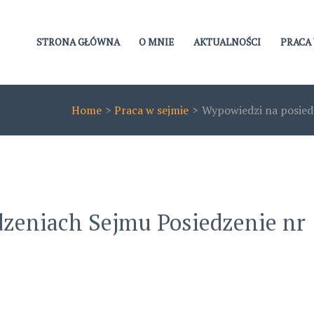
STRONA GŁÓWNA
O MNIE
AKTUALNOŚCI
PRACA 
Home
Praca w sejmie
Wypowiedzi na posied
zeniach Sejmu Posiedzenie nr