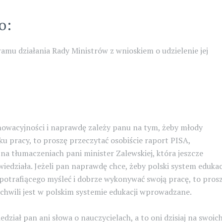
o:
mu działania Rady Ministrów z wnioskiem o udzielenie jej
nnowacyjności i naprawdę zależy panu na tym, żeby młody
u pracy, to proszę przeczytać osobiście raport PISA,
na tłumaczeniach pani minister Zalewskiej, która jeszcze
iedziała. Jeżeli pan naprawdę chce, żeby polski system edukac
otrafiącego myśleć i dobrze wykonywać swoją pracę, to pros
ej chwili jest w polskim systemie edukacji wprowadzane.
dział pan ani słowa o nauczycielach, a to oni dzisiaj na swoic