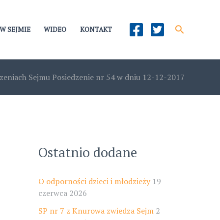
Szukaj
W SEJMIE
WIDEO
KONTAKT
zeniach Sejmu Posiedzenie nr 54 w dniu 12-12-2017
Ostatnio dodane
O odporności dzieci i młodzieży
19
czerwca 2026
SP nr 7 z Knurowa zwiedza Sejm
2