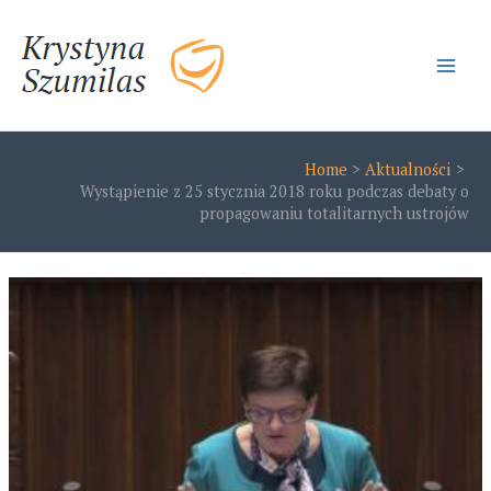
Skip
to
content
Main
Men
Home
Aktualności
Wystąpienie z 25 stycznia 2018 roku podczas debaty o
propagowaniu totalitarnych ustrojów