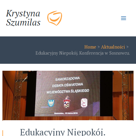
Skip
to
content
Main
Men
Home
Aktualności
Edukacyjny Niepokój. Konferencja w Sosnowcu.
Edukacyjny Niepokój.