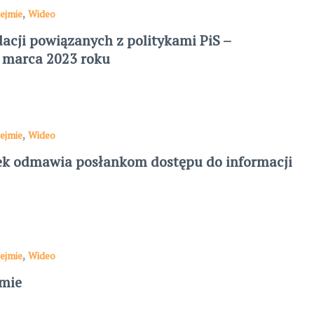
,
ejmie
Wideo
acji powiązanych z politykami PiS –
9 marca 2023 roku
,
ejmie
Wideo
ek odmawia posłankom dostępu do informacji
,
ejmie
Wideo
jmie