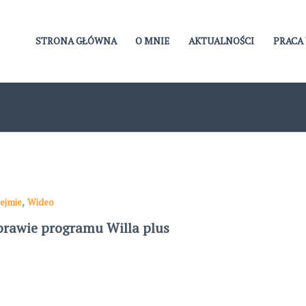
STRONA GŁÓWNA
O MNIE
AKTUALNOŚCI
PRACA 
,
ejmie
Wideo
prawie programu Willa plus