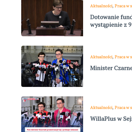
,
Aktualności
Praca w s
Dotowanie fund
wystąpienie z 
,
Aktualności
Praca w s
Minister Czarn
,
Aktualności
Praca w s
WillaPlus w Se