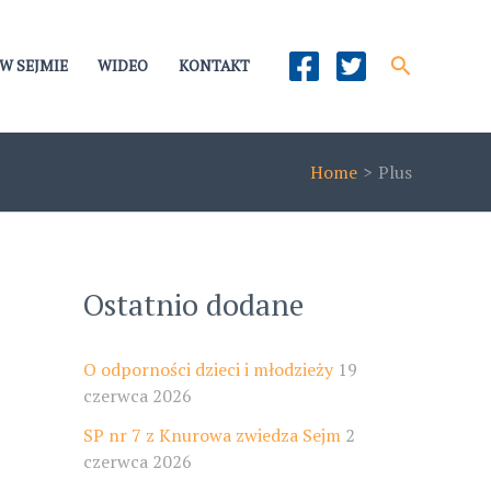
Szukaj
W SEJMIE
WIDEO
KONTAKT
Home
Plus
Ostatnio dodane
O odporności dzieci i młodzieży
19
czerwca 2026
SP nr 7 z Knurowa zwiedza Sejm
2
czerwca 2026