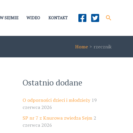
Szukaj
W SEJMIE
WIDEO
KONTAKT
Home
rzecznik
Ostatnio dodane
O odporności dzieci i młodzieży
19
czerwca 2026
SP nr 7 z Knurowa zwiedza Sejm
2
czerwca 2026