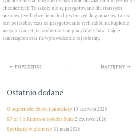
tym uczniom na placykach zabaw robić doświadczeń fizycznych i
chemicznych. Te szkoły nie są przygotowane dla starszych
uczniów. Jeżeli chcecie maluchy wtłoczyć do gimnazjów to też
jest potrzebny czas na przygotowanie tych szkół, na kupienie
małych krzeseł, na zrobienie tam placyków zabaw. Dajcie
samorządom czas na wprowadzenie tej reformy.
Post
POPRZEDNI
NASTĘPNY
navigation
Ostatnio dodane
O odporności dzieci i młodzieży
19 czerwca 2026
SP nr 7 z Knurowa zwiedza Sejm
2 czerwca 2026
Spotkania w plenerze
31 maja 2026