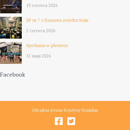
19 czerwca 2026
SP nr 7 z Knurowa zwiedza Sejm
2 czerwca 2026
Spotkania w plenerze
31 maja 2026
Facebook
Oficjalna strona Krystyny Szumilas