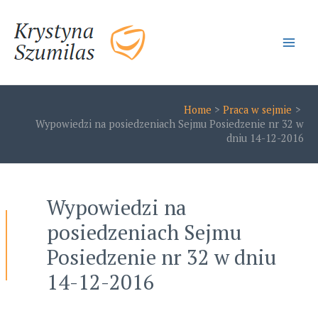
Skip
to
content
Main
Men
Home
Praca w sejmie
Wypowiedzi na posiedzeniach Sejmu Posiedzenie nr 32 w
dniu 14-12-2016
Wypowiedzi na
posiedzeniach Sejmu
Posiedzenie nr 32 w dniu
14-12-2016